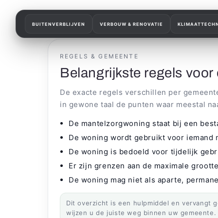
Meteen
naar de
content
BUITENVERBLIJVEN
VERBOUW & RENOVATIE
KLIMAATTECHN
REGELS & GEMEENTE
Belangrijkste regels voo
De exacte regels verschillen per gemeente
in gewone taal de punten waar meestal na
De mantelzorgwoning staat bij een best
De woning wordt gebruikt voor iemand 
De woning is bedoeld voor tijdelijk geb
Er zijn grenzen aan de maximale grootte
De woning mag niet als aparte, perman
Dit overzicht is een hulpmiddel en vervangt 
wijzen u de juiste weg binnen uw gemeente.