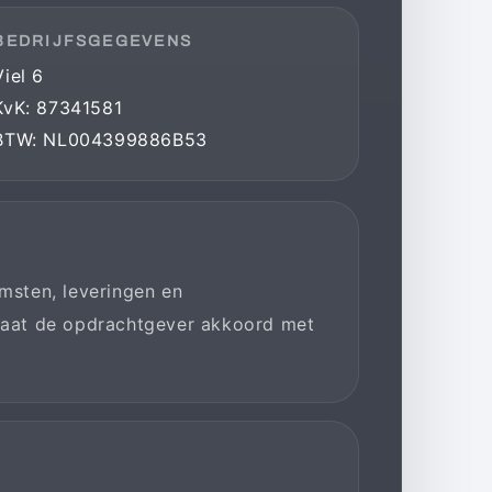
BEDRIJFSGEGEVENS
Viel 6
KvK: 87341581
BTW: NL004399886B53
msten, leveringen en
gaat de opdrachtgever akkoord met